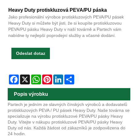
Heavy Duty protiskluzová PEVA/PU páska
Jako profesionální výrobce protiskluzových PEVA/PU pásek
Heavy Duty si můžete být jisti, že si koupíte protiskluzovou
PEVA/PU pásku Heavy Duty v naší továrně a Partech vám
nabídne ty nejlepší poprodejní služby a včasné dodání.
Odeslat dotaz
Facebook
X
WhatsApp
Pinterest
LinkedIn
Share
Popis výrobku
Partech je jedním ze slavných čínských výrobců a dodavatelů
protiskluzových PEVA / PU pásek Heavy Duty. Naše továrna se
specializuje na výrobu protiskluzové PEVA/PU pásky Heavy
Duty. Vítejte v nákupu protiskluzové PEVA/PU pásky Heavy
Duty od nás. Každá žádost od zákazníků je zodpovězena do
24 hodin.