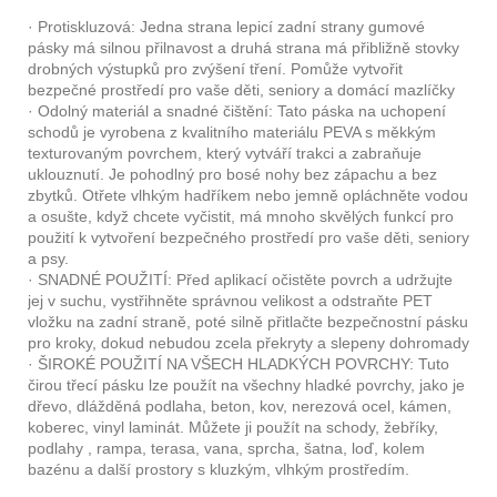
· Protiskluzová: Jedna strana lepicí zadní strany gumové
pásky má silnou přilnavost a druhá strana má přibližně stovky
drobných výstupků pro zvýšení tření. Pomůže vytvořit
bezpečné prostředí pro vaše děti, seniory a domácí mazlíčky
· Odolný materiál a snadné čištění: Tato páska na uchopení
schodů je vyrobena z kvalitního materiálu PEVA s měkkým
texturovaným povrchem, který vytváří trakci a zabraňuje
uklouznutí. Je pohodlný pro bosé nohy bez zápachu a bez
zbytků. Otřete vlhkým hadříkem nebo jemně opláchněte vodou
a osušte, když chcete vyčistit, má mnoho skvělých funkcí pro
použití k vytvoření bezpečného prostředí pro vaše děti, seniory
a psy.
· SNADNÉ POUŽITÍ: Před aplikací očistěte povrch a udržujte
jej v suchu, vystřihněte správnou velikost a odstraňte PET
vložku na zadní straně, poté silně přitlačte bezpečnostní pásku
pro kroky, dokud nebudou zcela překryty a slepeny dohromady
· ŠIROKÉ POUŽITÍ NA VŠECH HLADKÝCH POVRCHY: Tuto
čirou třecí pásku lze použít na všechny hladké povrchy, jako je
dřevo, dlážděná podlaha, beton, kov, nerezová ocel, kámen,
koberec, vinyl laminát. Můžete ji použít na schody, žebříky,
podlahy , rampa, terasa, vana, sprcha, šatna, loď, kolem
bazénu a další prostory s kluzkým, vlhkým prostředím.