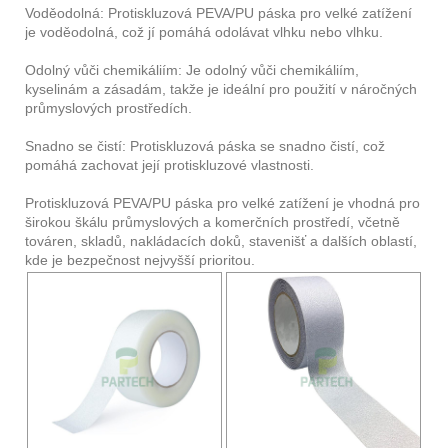
Voděodolná: Protiskluzová PEVA/PU páska pro velké zatížení
je voděodolná, což jí pomáhá odolávat vlhku nebo vlhku.
Odolný vůči chemikáliím: Je odolný vůči chemikáliím,
kyselinám a zásadám, takže je ideální pro použití v náročných
průmyslových prostředích.
Snadno se čistí: Protiskluzová páska se snadno čistí, což
pomáhá zachovat její protiskluzové vlastnosti.
Protiskluzová PEVA/PU páska pro velké zatížení je vhodná pro
širokou škálu průmyslových a komerčních prostředí, včetně
továren, skladů, nakládacích doků, stavenišť a dalších oblastí,
kde je bezpečnost nejvyšší prioritou.