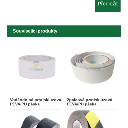
Předložit
Související produkty
Voděodolná protiskluzová
2palcová protiskluzová
PEVA/PU páska
PEVA/PU páska