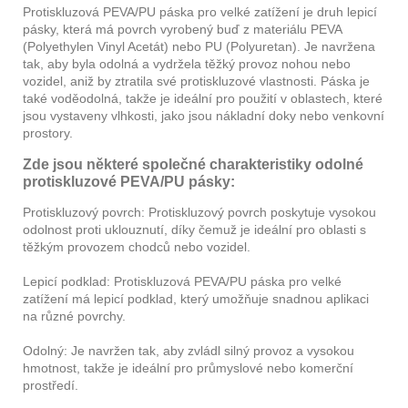
Protiskluzová PEVA/PU páska pro velké zatížení je druh lepicí
pásky, která má povrch vyrobený buď z materiálu PEVA
(Polyethylen Vinyl Acetát) nebo PU (Polyuretan). Je navržena
tak, aby byla odolná a vydržela těžký provoz nohou nebo
vozidel, aniž by ztratila své protiskluzové vlastnosti. Páska je
také voděodolná, takže je ideální pro použití v oblastech, které
jsou vystaveny vlhkosti, jako jsou nákladní doky nebo venkovní
prostory.
Zde jsou některé společné charakteristiky odolné
protiskluzové PEVA/PU pásky:
Protiskluzový povrch: Protiskluzový povrch poskytuje vysokou
odolnost proti uklouznutí, díky čemuž je ideální pro oblasti s
těžkým provozem chodců nebo vozidel.
Lepicí podklad: Protiskluzová PEVA/PU páska pro velké
zatížení má lepicí podklad, který umožňuje snadnou aplikaci
na různé povrchy.
Odolný: Je navržen tak, aby zvládl silný provoz a vysokou
hmotnost, takže je ideální pro průmyslové nebo komerční
prostředí.