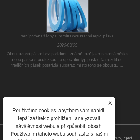
Není potřeba žádný substrát! Oboustranná lepicí páska!
2026/03/05
Oboustranná páska bez podkladu, známá také jako netkaná páska
nebo páska s podložkou, je speciální typ pásky. Na rozdíl od
tradičních pásek postrádá substrát; místo toho se oboustr......
X
Používáme cookies, abychom vám nabídli
lepší zážitek z prohlížení, analyzovali
návštěvnost webu a přizpůsobili obsah.
Používáním tohoto webu souhlasíte s naším
Copyright © 2023 Yilane (Shanghai) Industrial Co Ltd - PVC páska, lepicí