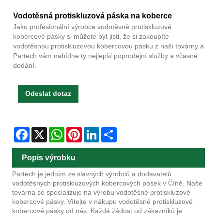
Vodotěsná protiskluzová páska na koberce
Jako profesionální výrobce vodotěsné protiskluzové
kobercové pásky si můžete být jisti, že si zakoupíte
vodotěsnou protiskluzovou kobercovou pásku z naší továrny a
Partech vám nabídne ty nejlepší poprodejní služby a včasné
dodání.
Odeslat dotaz
Facebook
X
WhatsApp
Pinterest
LinkedIn
Share
Popis výrobku
Partech je jedním ze slavných výrobců a dodavatelů
vodotěsných protiskluzových kobercových pásek v Číně. Naše
továrna se specializuje na výrobu vodotěsné protiskluzové
kobercové pásky. Vítejte v nákupu vodotěsné protiskluzové
kobercové pásky od nás. Každá žádost od zákazníků je