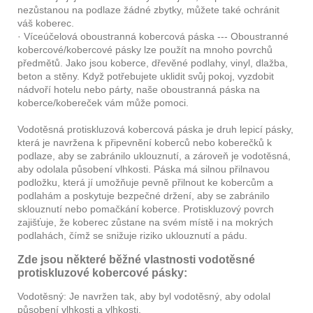
nezůstanou na podlaze žádné zbytky, můžete také ochránit
váš koberec.
· Víceúčelová oboustranná kobercová páska --- Oboustranné
kobercové/kobercové pásky lze použít na mnoho povrchů
předmětů. Jako jsou koberce, dřevěné podlahy, vinyl, dlažba,
beton a stěny. Když potřebujete uklidit svůj pokoj, vyzdobit
nádvoří hotelu nebo párty, naše oboustranná páska na
koberce/kobereček vám může pomoci.
Vodotěsná protiskluzová kobercová páska je druh lepicí pásky,
která je navržena k připevnění koberců nebo koberečků k
podlaze, aby se zabránilo uklouznutí, a zároveň je vodotěsná,
aby odolala působení vlhkosti. Páska má silnou přilnavou
podložku, která jí umožňuje pevně přilnout ke kobercům a
podlahám a poskytuje bezpečné držení, aby se zabránilo
sklouznutí nebo pomačkání koberce. Protiskluzový povrch
zajišťuje, že koberec zůstane na svém místě i na mokrých
podlahách, čímž se snižuje riziko uklouznutí a pádu.
Zde jsou některé běžné vlastnosti vodotěsné
protiskluzové kobercové pásky:
Vodotěsný: Je navržen tak, aby byl vodotěsný, aby odolal
působení vlhkosti a vlhkosti.