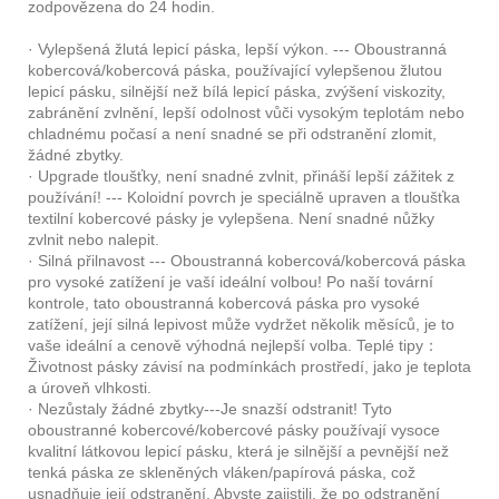
zodpovězena do 24 hodin.
· Vylepšená žlutá lepicí páska, lepší výkon. --- Oboustranná
kobercová/kobercová páska, používající vylepšenou žlutou
lepicí pásku, silnější než bílá lepicí páska, zvýšení viskozity,
zabránění zvlnění, lepší odolnost vůči vysokým teplotám nebo
chladnému počasí a není snadné se při odstranění zlomit,
žádné zbytky.
· Upgrade tloušťky, není snadné zvlnit, přináší lepší zážitek z
používání! --- Koloidní povrch je speciálně upraven a tloušťka
textilní kobercové pásky je vylepšena. Není snadné nůžky
zvlnit nebo nalepit.
· Silná přilnavost --- Oboustranná kobercová/kobercová páska
pro vysoké zatížení je vaší ideální volbou! Po naší tovární
kontrole, tato oboustranná kobercová páska pro vysoké
zatížení, její silná lepivost může vydržet několik měsíců, je to
vaše ideální a cenově výhodná nejlepší volba. Teplé tipy：
Životnost pásky závisí na podmínkách prostředí, jako je teplota
a úroveň vlhkosti.
· Nezůstaly žádné zbytky---Je snazší odstranit! Tyto
oboustranné kobercové/kobercové pásky používají vysoce
kvalitní látkovou lepicí pásku, která je silnější a pevnější než
tenká páska ze skleněných vláken/papírová páska, což
usnadňuje její odstranění. Abyste zajistili, že po odstranění