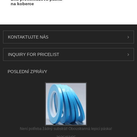
na koberce
KONTAKTUJTE NÁS
INQUIRY FOR PRICELIST
POSLEDNÍ ZPRÁVY
Není potřeba žádný substrát! Oboustranná lepicí páska!