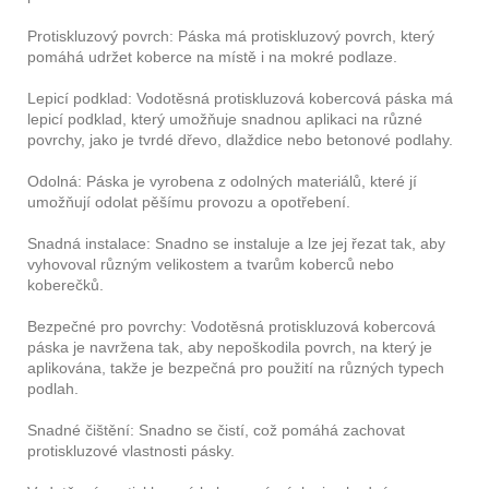
Protiskluzový povrch: Páska má protiskluzový povrch, který
pomáhá udržet koberce na místě i na mokré podlaze.
Lepicí podklad: Vodotěsná protiskluzová kobercová páska má
lepicí podklad, který umožňuje snadnou aplikaci na různé
povrchy, jako je tvrdé dřevo, dlaždice nebo betonové podlahy.
Odolná: Páska je vyrobena z odolných materiálů, které jí
umožňují odolat pěšímu provozu a opotřebení.
Snadná instalace: Snadno se instaluje a lze jej řezat tak, aby
vyhovoval různým velikostem a tvarům koberců nebo
koberečků.
Bezpečné pro povrchy: Vodotěsná protiskluzová kobercová
páska je navržena tak, aby nepoškodila povrch, na který je
aplikována, takže je bezpečná pro použití na různých typech
podlah.
Snadné čištění: Snadno se čistí, což pomáhá zachovat
protiskluzové vlastnosti pásky.